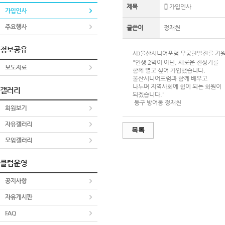
제목
[]
가입인사
글쓴이
정재천
사)울산시니어포럼 무궁한발전를 기
"인생 2막이 아닌, 새로운 전성기를
함께 열고 싶어 가입했습니다.
울산시니어포럼과 함께 배우고
나누며 지역사회에 힘이 되는 회원이
되겠습니다."
동구 방어동 정재천
목록