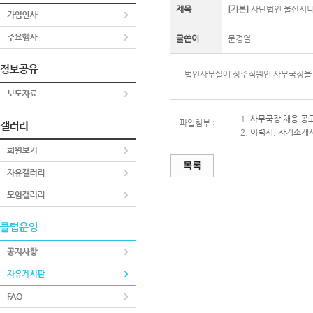
제목
[기본]
사단법인 울산시니
글쓴이
문경열
법인사무실에 상주직원인 사무국장을
1.
사무국장 채용 공고
파일첨부 :
2.
이력서, 자기소개서
목록