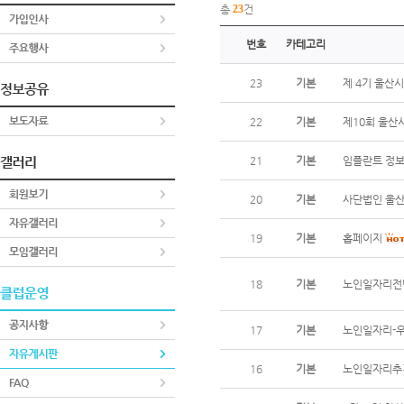
총
23
건
번호
카테고리
23
기본
제 4기 울산
22
기본
제10회 울산
21
기본
임플란트 정보
20
기본
사단법인 울
19
기본
홉페이지
18
기본
노인일자리전
17
기본
노인일자리-
16
기본
노인일자리추