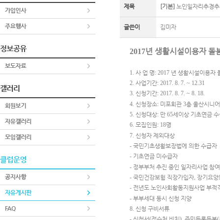
제목
[기본]
노인일자리추경추
글쓴이
김미자
년
생활시설이용자 돌
2017
1.
사 업 명
: 2017
년
생활시설이용자 
2.
사업기간
: 2017. 8. 7. ~ 12.31
3.
신청기간
: 2017. 8. 7. ~ 8. 18.
4.
신청장소
:
미포회관
3
층 울산시니어
5.
신청대상
:
만
65
세이상 기초연금 수
6.
모집인원
: 18
명
7.
신청자 제외대상
-
국민기초생활보장법에 의한 수급자
-
기초연금 미수급자
-
정부부처 추진 중인 일자리사업 참
-
국민건강보험 직장가입자
,
장기요양
-
전년도 노인사회활동지원사업 부적
-
부부세대 동시 신청
지양
8.
신청 구비서류
-
신청서
(
접수처 비치
),
주민등록등본
(