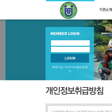
회원가입
|
아이디/비밀번호찾
기
"사단법인 울산시니어포럼"은(는) (이하 "회