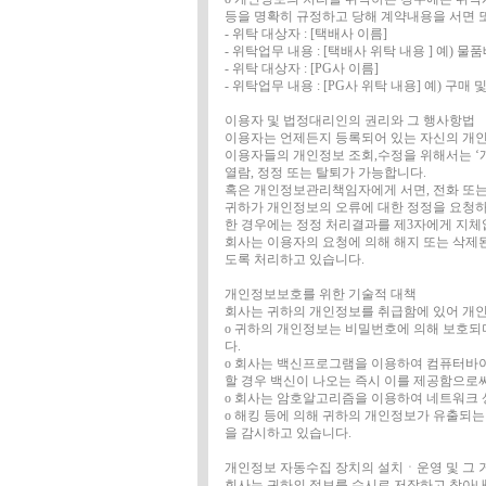
등을 명확히 규정하고 당해 계약내용을 서면
- 위탁 대상자 : [택배사 이름]
- 위탁업무 내용 : [택배사 위탁 내용 ] 예) 물
- 위탁 대상자 : [PG사 이름]
- 위탁업무 내용 : [PG사 위탁 내용] 예) 구매
이용자 및 법정대리인의 권리와 그 행사항법
이용자는 언제든지 등록되어 있는 자신의 개인
이용자들의 개인정보 조회,수정을 위해서는 ‘개
열람, 정정 또는 탈퇴가 가능합니다.
혹은 개인정보관리책임자에게 서면, 전화 또
귀하가 개인정보의 오류에 대한 정정을 요청하
한 경우에는 정정 처리결과를 제3자에게 지
회사는 이용자의 요청에 의해 해지 또는 삭제된
도록 처리하고 있습니다.
개인정보보호를 위한 기술적 대책
회사는 귀하의 개인정보를 취급함에 있어 개인정
ο 귀하의 개인정보는 비밀번호에 의해 보호되며
다.
ο 회사는 백신프로그램을 이용하여 컴퓨터바
할 경우 백신이 나오는 즉시 이를 제공함으로
ο 회사는 암호알고리즘을 이용하여 네트워크 상
ο 해킹 등에 의해 귀하의 개인정보가 유출되
을 감시하고 있습니다.
개인정보 자동수집 장치의 설치ㆍ운영 및 그 
회사는 귀하의 정보를 수시로 저장하고 찾아내는 