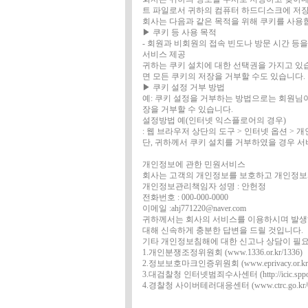
트 파일로서 귀하의 컴퓨터 하드디스크에 저
회사는 다음과 같은 목적을 위해 쿠키를 사용
▶ 쿠키 등 사용 목적
- 회원과 비회원의 접속 빈도나 방문 시간 등을
서비스 제공
귀하는 쿠키 설치에 대한 선택권을 가지고 있
면 모든 쿠키의 저장을 거부할 수도 있습니다.
▶ 쿠키 설정 거부 방법
예: 쿠키 설정을 거부하는 방법으로는 회원님
장을 거부할 수 있습니다.
설정방법 예(인터넷 익스플로어의 경우)
: 웹 브라우저 상단의 도구 > 인터넷 옵션 > 
단, 귀하께서 쿠키 설치를 거부하였을 경우 서
개인정보에 관한 민원서비스
회사는 고객의 개인정보를 보호하고 개인정보와
개인정보관리책임자 성명 : 안헌정
전화번호 : 000-000-0000
이메일 :ahj771220@naver.com
귀하께서는 회사의 서비스를 이용하시며 발생
대해 신속하게 충분한 답변을 드릴 것입니다.
기타 개인정보침해에 대한 신고나 상담이 필요
1.개인분쟁조정위원회 (www.1336.or.kr/1336)
2.정보보호마크인증위원회 (www.eprivacy.or.kr/0
3.대검찰청 인터넷범죄수사센터 (http://icic.sppo.go
4.경찰청 사이버테러대응센터 (www.ctrc.go.kr/02